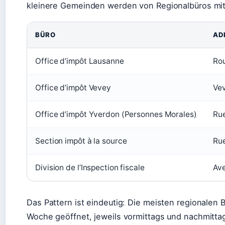
kleinere Gemeinden werden von Regionalbüros mit
BÜRO
AD
Office d’impôt Lausanne
Ro
Office d’impôt Vevey
Ve
Office d’impôt Yverdon (Personnes Morales)
Rue
Section impôt à la source
Rue
Division de l’Inspection fiscale
Ave
Das Pattern ist eindeutig: Die meisten regionalen 
Woche geöffnet, jeweils vormittags und nachmitta