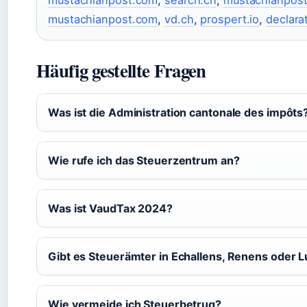
mustachianpost.com
,
vd.ch
,
prospert.io
,
declara
Häufig gestellte Fragen
Was ist die Administration cantonale des impôts
Wie rufe ich das Steuerzentrum an?
Was ist VaudTax 2024?
Gibt es Steuerämter in Echallens, Renens oder L
Wie vermeide ich Steuerbetrug?