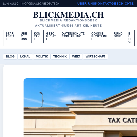
SUN, AUG 9
MORGENAUSGABE
DEUTSCH
ÜBER UNS
KONTAKT
GESCHICHTE
BLICKMEDIA.CH
BLICKMEDIA REDAKTIONSDESK
AKTUALISIERT 05:50
16 ARTIKEL HEUTE
STAR
ÜBE
KON
GESC
DATENSCHUTZ
COOKIE-
RUND
B
TSEIT
R
TAK
HICHT
ERKLÄRUNG
RICHTLINI
BRIE
L
E
UNS
T
E
E
F
O
G
BLOG
LOKAL
POLITIK
TECHNIK
WELT
WIRTSCHAFT