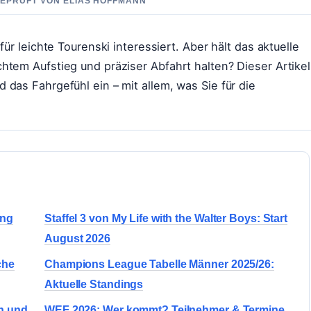
GEPRUFT VON ELIAS HOFFMANN
ür leichte Tourenski interessiert. Aber hält das aktuelle
htem Aufstieg und präziser Abfahrt halten? Dieser Artikel
das Fahrgefühl ein – mit allem, was Sie für die
ung
Staffel 3 von My Life with the Walter Boys: Start
August 2026
che
Champions League Tabelle Männer 2025/26:
Aktuelle Standings
n und
WEF 2026: Wer kommt? Teilnehmer & Termine