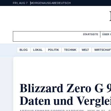
FRI, AUG 7
MORGENAUSGABE
DEUTSCH
STARTSEITE
ÜBER 
BLOG
LOKAL
POLITIK
TECHNIK
WELT
WIRTSCHAF
Blizzard Zero G 9
Daten und Vergle