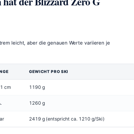
 hat der Blizzard Zero G
trem leicht, aber die genauen Werte variieren je
NGE
GEWICHT PRO SKI
1 cm
1190 g
.
1260 g
ar
2419 g (entspricht ca. 1210 g/Ski)