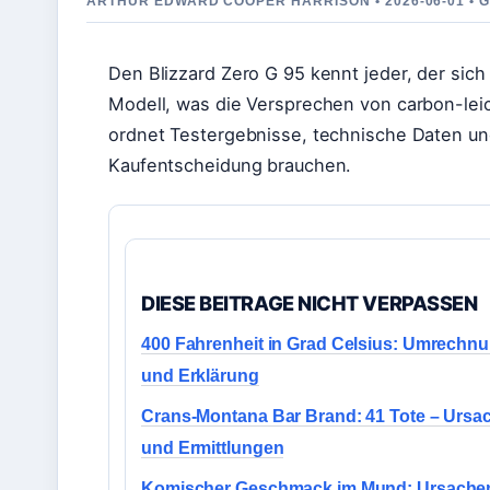
ARTHUR EDWARD COOPER HARRISON • 2026-06-01 • 
Den Blizzard Zero G 95 kennt jeder, der sich f
Modell, was die Versprechen von carbon-leic
ordnet Testergebnisse, technische Daten und 
Kaufentscheidung brauchen.
DIESE BEITRAGE NICHT VERPASSEN
400 Fahrenheit in Grad Celsius: Umrechn
und Erklärung
Crans-Montana Bar Brand: 41 Tote – Ursa
und Ermittlungen
Komischer Geschmack im Mund: Ursache