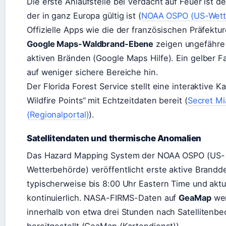
Die erste Anlaufstelle bei Verdacht auf Feuer ist d
der in ganz Europa gültig ist (
NOAA OSPO (US-Wett
Offizielle Apps wie die der französischen Präfektu
Google Maps-Waldbrand-Ebene
zeigen ungefähre 
aktiven Bränden (Google Maps Hilfe). Ein gelber F
auf weniger sichere Bereiche hin.
Der Florida Forest Service stellt eine interaktive Ka
Wildfire Points“ mit Echtzeitdaten bereit (
Secret Mi
(Regionalportal)
).
Satellitendaten und thermische Anomalien
Das Hazard Mapping System der NOAA OSPO (US-
Wetterbehörde) veröffentlicht erste aktive Brandd
typischerweise bis 8:00 Uhr Eastern Time und aktua
kontinuierlich. NASA-FIRMS-Daten auf
GeaMap
we
innerhalb von etwa drei Stunden nach Satellitenb