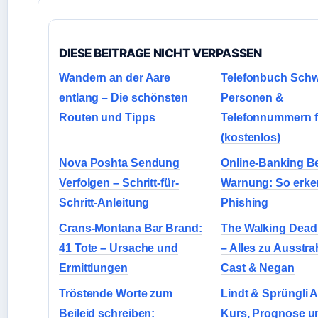
DIESE BEITRAGE NICHT VERPASSEN
Wandern an der Aare
Telefonbuch Schw
entlang – Die schönsten
Personen &
Routen und Tipps
Telefonnummern f
(kostenlos)
Nova Poshta Sendung
Online-Banking B
Verfolgen – Schritt-für-
Warnung: So erke
Schritt-Anleitung
Phishing
Crans-Montana Bar Brand:
The Walking Dead
41 Tote – Ursache und
– Alles zu Ausstra
Ermittlungen
Cast & Negan
Tröstende Worte zum
Lindt & Sprüngli A
Beileid schreiben:
Kurs, Prognose u