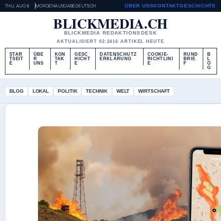
THU, AUG 6
MORGENAUSGABE
DEUTSCH
ÜBER UNS
KONTAKT
GESCHICHTE
BLICKMEDIA.CH
BLICKMEDIA REDAKTIONSDESK
AKTUALISIERT 02:24
16 ARTIKEL HEUTE
STAR
ÜBE
KON
GESC
DATENSCHUTZ
COOKIE-
RUND
B
TSEIT
R
TAK
HICHT
ERKLÄRUNG
RICHTLINI
BRIE
L
E
UNS
T
E
E
F
O
G
BLOG
LOKAL
POLITIK
TECHNIK
WELT
WIRTSCHAFT