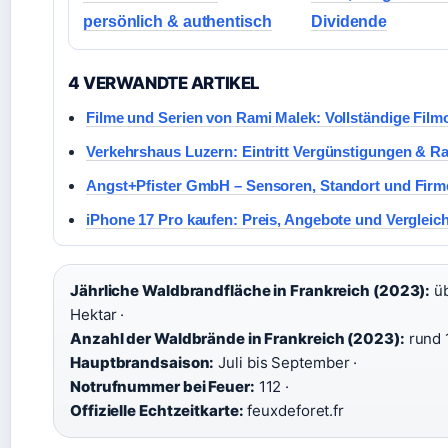
persönlich & authentisch
Dividende
4 VERWANDTE ARTIKEL
Filme und Serien von Rami Malek: Vollständige Film
Verkehrshaus Luzern: Eintritt Vergünstigungen & Ra
Angst+Pfister GmbH – Sensoren, Standort und Firm
iPhone 17 Pro kaufen: Preis, Angebote und Vergleic
Jährliche Waldbrandfläche in Frankreich (2023):
üb
Hektar ·
Anzahl der Waldbrände in Frankreich (2023):
rund 
Hauptbrandsaison:
Juli bis September ·
Notrufnummer bei Feuer:
112 ·
Offizielle Echtzeitkarte:
feuxdeforet.fr