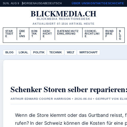
ÜBER UNS
KONTAKT
GESCHICHTE
SUN, AUG 9
MORGENAUSGABE
DEUTSCH
BLICKMEDIA.CH
BLICKMEDIA REDAKTIONSDESK
AKTUALISIERT 07:15
16 ARTIKEL HEUTE
STAR
ÜBE
KON
GESC
DATENSCHUTZ
COOKIE-
RUND
B
TSEIT
R
TAK
HICHT
ERKLÄRUNG
RICHTLINI
BRIE
L
E
UNS
T
E
E
F
O
G
BLOG
LOKAL
POLITIK
TECHNIK
WELT
WIRTSCHAFT
Schenker Storen selber reparieren
ARTHUR EDWARD COOPER HARRISON • 2026-06-04 • GEPRUFT VON ELI
Wenn die Store klemmt oder das Gurtband reisst, fr
rufen? In der Schweiz können die Kosten für eine 