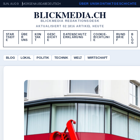
SUN, AUG 9
MORGENAUSGABE
DEUTSCH
ÜBER UNS
KONTAKT
GESCHICHTE
BLICKMEDIA.CH
BLICKMEDIA REDAKTIONSDESK
AKTUALISIERT 02:18
16 ARTIKEL HEUTE
STAR
ÜBE
KON
GESC
DATENSCHUTZ
COOKIE-
RUND
B
TSEIT
R
TAK
HICHT
ERKLÄRUNG
RICHTLINI
BRIE
L
E
UNS
T
E
E
F
O
G
BLOG
LOKAL
POLITIK
TECHNIK
WELT
WIRTSCHAFT