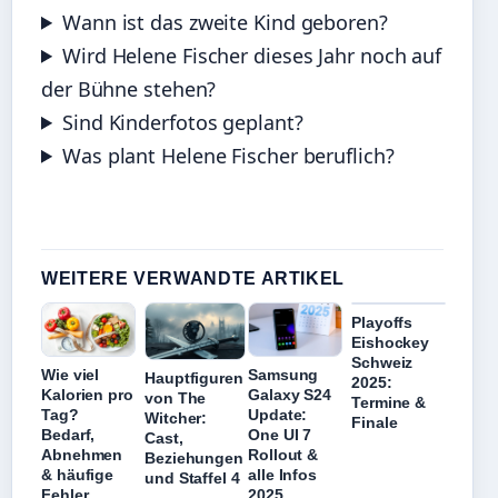
Wann ist das zweite Kind geboren?
Wird Helene Fischer dieses Jahr noch auf
der Bühne stehen?
Sind Kinderfotos geplant?
Was plant Helene Fischer beruflich?
WEITERE VERWANDTE ARTIKEL
Playoffs
Eishockey
Schweiz
Wie viel
Samsung
Hauptfiguren
2025:
Kalorien pro
Galaxy S24
von The
Termine &
Tag?
Update:
Witcher:
Finale
Bedarf,
One UI 7
Cast,
Abnehmen
Rollout &
Beziehungen
& häufige
alle Infos
und Staffel 4
Fehler
2025