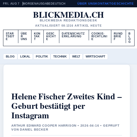
ÜBER UNS
KONTAKT
GESCHICHTE
FRI, AUG 7
MORGENAUSGABE
DEUTSCH
BLICKMEDIA.CH
BLICKMEDIA REDAKTIONSDESK
AKTUALISIERT 08:13
16 ARTIKEL HEUTE
STAR
ÜBE
KON
GESC
DATENSCHUTZ
COOKIE-
RUND
B
TSEIT
R
TAK
HICHT
ERKLÄRUNG
RICHTLINI
BRIE
L
E
UNS
T
E
E
F
O
G
BLOG
LOKAL
POLITIK
TECHNIK
WELT
WIRTSCHAFT
Helene Fischer Zweites Kind –
Geburt bestätigt per
Instagram
ARTHUR EDWARD COOPER HARRISON • 2026-04-16 • GEPRUFT
VON DANIEL BECKER