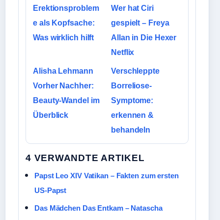
Erektionsproblem
Wer hat Ciri
e als Kopfsache:
gespielt – Freya
Was wirklich hilft
Allan in Die Hexer
Netflix
Alisha Lehmann
Verschleppte
Vorher Nachher:
Borreliose-
Beauty-Wandel im
Symptome:
Überblick
erkennen &
behandeln
4 VERWANDTE ARTIKEL
Papst Leo XIV Vatikan – Fakten zum ersten
US-Papst
Das Mädchen Das Entkam – Natascha