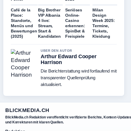
Café de la
Big Brother
Seriöses
Milan
Place:
VIP Albania
Online-
Design
Standorte,
4 live:
Casino
Week 2025:
Menüs und
Stream,
erkennen:
Termine,
Bewertungen
Start &
SpinBet &
Tickets,
(2025)
Kandidaten
Freispiele
Kleidung
UBER DEN AUTOR
Arthur Edward Cooper
Harrison
Die Berichterstattung wird fortlaufend mit
transparenter Quellenprüfung
aktualisiert.
BLICKMEDIA.CH
BlickMedia.ch Redaktion veroffentlicht verifizierte Berichte, Kontext-Update
und Korrekturen mit klaren Quellen.