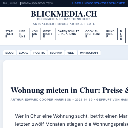
THU, AUG 6
ABENDAUSGABE
DEUTSCH
ÜBER UNS
KONTAKT
GESCHICHTE
BLICKMEDIA.CH
BLICKMEDIA REDAKTIONSDESK
AKTUALISIERT 18:48
16 ARTIKEL HEUTE
STAR
ÜBE
KON
GESC
DATENSCHUTZ
COOKIE-
RUND
B
TSEIT
R
TAK
HICHT
ERKLÄRUNG
RICHTLINI
BRIE
L
E
UNS
T
E
E
F
O
G
BLOG
LOKAL
POLITIK
TECHNIK
WELT
WIRTSCHAFT
Wohnung mieten in Chur: Preise
ARTHUR EDWARD COOPER HARRISON • 2026-04-30 • GEPRUFT VON HAN
Wer in Chur eine Wohnung sucht, betritt einen M
letzten zwölf Monaten stiegen die Wohnungspreis