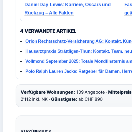
Daniel Day-Lewis: Karriere, Oscars und
Fas
Rückzug – Alle Fakten
geä
4 VERWANDTE ARTIKEL
Orion Rechtsschutz-Versicherung AG: Kontakt, Kün
Hausarztpraxis Strättligen-Thun: Kontakt, Team, neu
Vollmond September 2025: Totale Mondfinsternis am
Polo Ralph Lauren Jacke: Ratgeber für Damen, Herr
Verfügbare Wohnungen:
109 Angebote ·
Mittelpreis
2’112 inkl. NK ·
Günstigste:
ab CHF 890
KURZÜBERBLICK