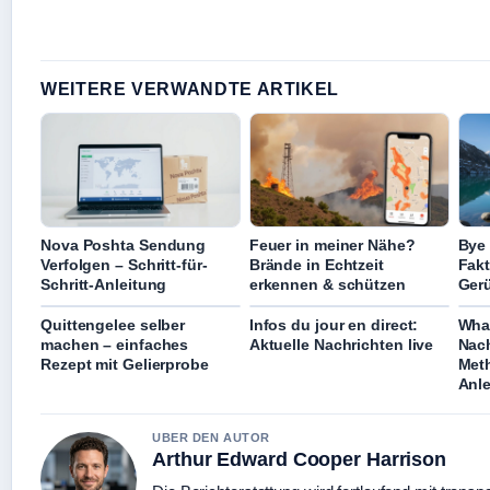
WEITERE VERWANDTE ARTIKEL
Nova Poshta Sendung
Feuer in meiner Nähe?
Bye 
Verfolgen – Schritt-für-
Brände in Echtzeit
Fakt
Schritt-Anleitung
erkennen & schützen
Ger
Quittengelee selber
Infos du jour en direct:
Wha
machen – einfaches
Aktuelle Nachrichten live
Nach
Rezept mit Gelierprobe
Met
Anl
UBER DEN AUTOR
Arthur Edward Cooper Harrison