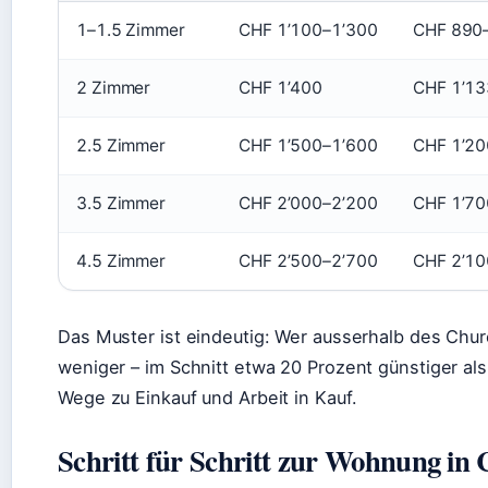
1–1.5 Zimmer
CHF 1’100–1’300
CHF 890
2 Zimmer
CHF 1’400
CHF 1’13
2.5 Zimmer
CHF 1’500–1’600
CHF 1’20
3.5 Zimmer
CHF 2’000–2’200
CHF 1’70
4.5 Zimmer
CHF 2’500–2’700
CHF 2’10
Das Muster ist eindeutig: Wer ausserhalb des Chu
weniger – im Schnitt etwa 20 Prozent günstiger al
Wege zu Einkauf und Arbeit in Kauf.
Schritt für Schritt zur Wohnung in