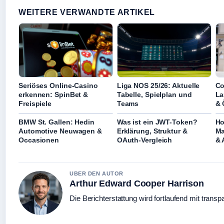
WEITERE VERWANDTE ARTIKEL
Seriöses Online-Casino
Liga NOS 25/26: Aktuelle
Co
erkennen: SpinBet &
Tabelle, Spielplan und
La
Freispiele
Teams
& 
BMW St. Gallen: Hedin
Was ist ein JWT-Token?
Ho
Automotive Neuwagen &
Erklärung, Struktur &
Ma
Occasionen
OAuth-Vergleich
& 
UBER DEN AUTOR
Arthur Edward Cooper Harrison
Die Berichterstattung wird fortlaufend mit transp