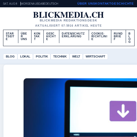
SAT, AUG 8
MORGENAUSGABE
DEUTSCH
ÜBER UNS
KONTAKT
GESCHICHTE
BLICKMEDIA.CH
BLICKMEDIA REDAKTIONSDESK
AKTUALISIERT 07:59
16 ARTIKEL HEUTE
STAR
ÜBE
KON
GESC
DATENSCHUTZ
COOKIE-
RUND
B
TSEIT
R
TAK
HICHT
ERKLÄRUNG
RICHTLINI
BRIE
L
E
UNS
T
E
E
F
O
G
BLOG
LOKAL
POLITIK
TECHNIK
WELT
WIRTSCHAFT