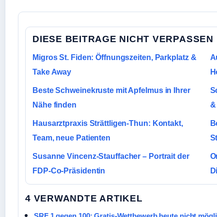
DIESE BEITRAGE NICHT VERPASSEN
Migros St. Fiden: Öffnungszeiten, Parkplatz &
A
Take Away
H
Beste Schweinekruste mit Apfelmus in Ihrer
S
Nähe finden
&
Hausarztpraxis Strättligen-Thun: Kontakt,
B
Team, neue Patienten
S
Susanne Vincenz-Stauffacher – Portrait der
O
FDP-Co-Präsidentin
D
4 VERWANDTE ARTIKEL
SRF 1 gegen 100: Gratis-Wettbewerb heute nicht mögl