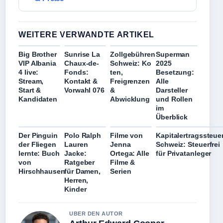
WEITERE VERWANDTE ARTIKEL
Big Brother
Sunrise La
Zollgebühren
Superman
VIP Albania
Chaux-de-
Schweiz: Ko
2025
4 live:
Fonds:
ten,
Besetzung:
Stream,
Kontakt &
Freigrenzen
Alle
Start &
Vorwahl 076
&
Darsteller
Kandidaten
Abwicklung
und Rollen
im
Überblick
Der Pinguin
Polo Ralph
Filme von
Kapitalertragssteue
der Fliegen
Lauren
Jenna
Schweiz: Steuerfrei
lernte: Buch
Jacke:
Ortega: Alle
für Privatanleger
von
Ratgeber
Filme &
Hirschhausen
für Damen,
Serien
Herren,
Kinder
UBER DEN AUTOR