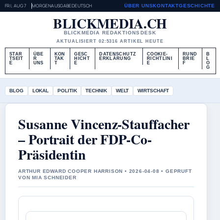
FRI, AUG 7
MORGENAUSGABE
DEUTSCH
ÜBER UNS
KONTAKT
GESCHICHTE
BLICKMEDIA.CH
BLICKMEDIA REDAKTIONSDESK
AKTUALISIERT 02:53
16 ARTIKEL HEUTE
STAR
ÜBE
KON
GESC
DATENSCHUTZ
COOKIE-
RUND
B
TSEIT
R
TAK
HICHT
ERKLÄRUNG
RICHTLINI
BRIE
L
E
UNS
T
E
E
F
O
G
BLOG
LOKAL
POLITIK
TECHNIK
WELT
WIRTSCHAFT
Susanne Vincenz-Stauffacher
– Portrait der FDP-Co-
Präsidentin
ARTHUR EDWARD COOPER HARRISON • 2026-04-08 • GEPRUFT
VON MIA SCHNEIDER