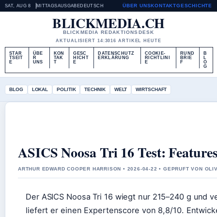
ÜBER UNS
KONTAKT
GESCHICHTE
SAT, AUG 8
MITTAGSAUSGABE
DEUTSCH
BLICKMEDIA.CH
BLICKMEDIA REDAKTIONSDESK
AKTUALISIERT 14:30
16 ARTIKEL HEUTE
STAR
ÜBE
KON
GESC
DATENSCHUTZ
COOKIE-
RUND
B
TSEIT
R
TAK
HICHT
ERKLÄRUNG
RICHTLINI
BRIE
L
E
UNS
T
E
E
F
O
G
BLOG
LOKAL
POLITIK
TECHNIK
WELT
WIRTSCHAFT
ASICS Noosa Tri 16 Test: Features
ARTHUR EDWARD COOPER HARRISON • 2026-04-22 • GEPRUFT VON OL
Der ASICS Noosa Tri 16 wiegt nur 215–240 g und ve
liefert er einen Expertenscore von 8,8/10. Entwicke