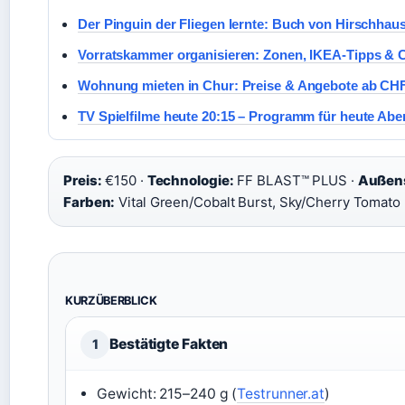
Der Pinguin der Fliegen lernte: Buch von Hirschhau
Vorratskammer organisieren: Zonen, IKEA-Tipps & C
Wohnung mieten in Chur: Preise & Angebote ab CH
TV Spielfilme heute 20:15 – Programm für heute Ab
Preis:
€150 ·
Technologie:
FF BLAST™ PLUS ·
Außens
Farben:
Vital Green/Cobalt Burst, Sky/Cherry Tomato
KURZÜBERBLICK
Bestätigte Fakten
1
Gewicht: 215–240 g (
Testrunner.at
)