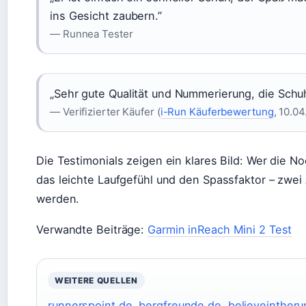
ins Gesicht zaubern.”
— Runnea Tester
„Sehr gute Qualität und Nummerierung, die Sch
— Verifizierter Käufer (
i-Run Käuferbewertung
, 10.0
Die Testimonials zeigen ein klares Bild: Wer die Noo
das leichte Laufgefühl und den Spassfaktor – zwei 
werden.
Verwandte Beiträge:
Garmin inReach Mini 2 Test
WEITERE QUELLEN
runnerspoint.de
,
bergfreunde.de
,
believeinther