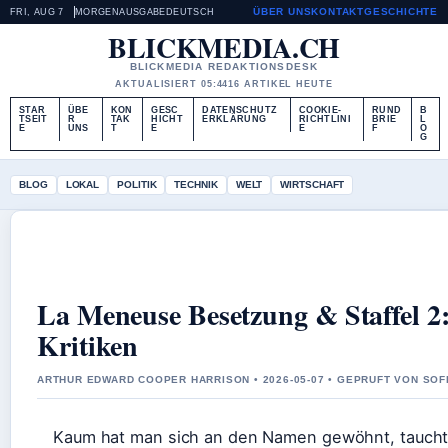
ÜBER UNS
KONTAKT
GESCHICHTE
FRI, AUG 7
MORGENAUSGABE
DEUTSCH
BLICKMEDIA.CH
BLICKMEDIA REDAKTIONSDESK
AKTUALISIERT 05:44
16 ARTIKEL HEUTE
STAR
ÜBE
KON
GESC
DATENSCHUTZ
COOKIE-
RUND
B
TSEIT
R
TAK
HICHT
ERKLÄRUNG
RICHTLINI
BRIE
L
E
UNS
T
E
E
F
O
G
BLOG
LOKAL
POLITIK
TECHNIK
WELT
WIRTSCHAFT
La Meneuse Besetzung & Staffel 2: 
Kritiken
ARTHUR EDWARD COOPER HARRISON • 2026-05-07 • GEPRUFT VON SO
Kaum hat man sich an den Namen gewöhnt, taucht s