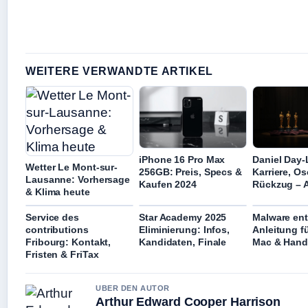
WEITERE VERWANDTE ARTIKEL
iPhone 16 Pro Max
Daniel Day-
Wetter Le Mont-sur-
256GB: Preis, Specs &
Karriere, O
Lausanne: Vorhersage
Kaufen 2024
Rückzug – A
& Klima heute
Service des
Star Academy 2025
Malware ent
contributions
Eliminierung: Infos,
Anleitung f
Fribourg: Kontakt,
Kandidaten, Finale
Mac & Hand
Fristen & FriTax
UBER DEN AUTOR
Arthur Edward Cooper Harrison