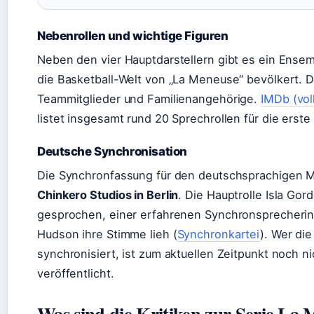
Nebenrollen und wichtige Figuren
Neben den vier Hauptdarstellern gibt es ein Ense
die Basketball-Welt von „La Meneuse“ bevölkert. D
Teammitglieder und Familienangehörige.
IMDb (vol
listet insgesamt rund 20 Sprechrollen für die erste 
Deutsche Synchronisation
Die Synchronfassung für den deutschsprachigen M
Chinkero Studios in Berlin
. Die Hauptrolle Isla Go
gesprochen, einer erfahrenen Synchronsprecherin,
Hudson ihre Stimme lieh (
Synchronkartei
). Wer die
synchronisiert, ist zum aktuellen Zeitpunkt noch ni
veröffentlicht.
Was sind die Kritiken zur Serie La