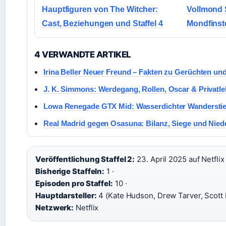
Hauptfiguren von The Witcher:
Vollmond 
Cast, Beziehungen und Staffel 4
Mondfinst
4 VERWANDTE ARTIKEL
Irina Beller Neuer Freund – Fakten zu Gerüchten un
J. K. Simmons: Werdegang, Rollen, Oscar & Privatl
Lowa Renegade GTX Mid: Wasserdichter Wanderstief
Real Madrid gegen Osasuna: Bilanz, Siege und Nied
Veröffentlichung Staffel 2:
23. April 2025 auf Netflix 
Bisherige Staffeln:
1 ·
Episoden pro Staffel:
10 ·
Hauptdarsteller:
4 (Kate Hudson, Drew Tarver, Scott 
Netzwerk:
Netflix