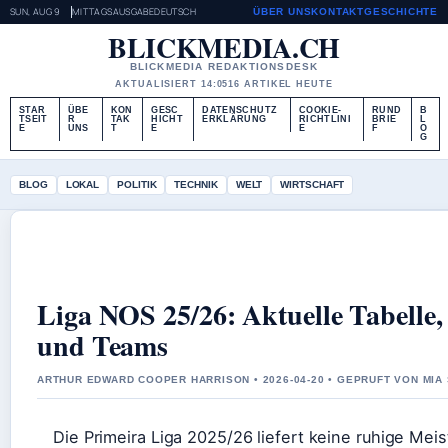
SUN, AUG 9
MITTAGSAUSGABE
DEUTSCH
ÜBER UNS
KONTAKT
GESCHICHTE
BLICKMEDIA.CH
BLICKMEDIA REDAKTIONSDESK
AKTUALISIERT 14:05
16 ARTIKEL HEUTE
STAR
ÜBE
KON
GESC
DATENSCHUTZ
COOKIE-
RUND
B
TSEIT
R
TAK
HICHT
ERKLÄRUNG
RICHTLINI
BRIE
L
E
UNS
T
E
E
F
O
G
BLOG
LOKAL
POLITIK
TECHNIK
WELT
WIRTSCHAFT
Liga NOS 25/26: Aktuelle Tabelle,
und Teams
ARTHUR EDWARD COOPER HARRISON • 2026-04-20 • GEPRUFT VON MIA
Die Primeira Liga 2025/26 liefert keine ruhige Meis