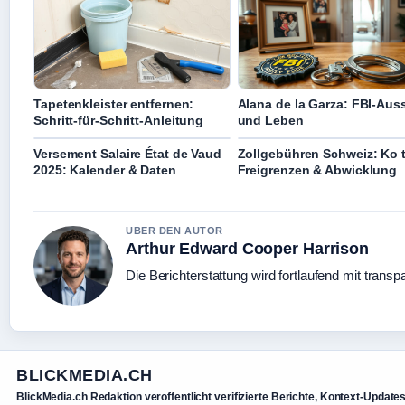
Tapetenkleister entfernen:
Alana de la Garza: FBI-Aus
Schritt-für-Schritt-Anleitung
und Leben
Versement Salaire État de Vaud
Zollgebühren Schweiz: Ko 
2025: Kalender & Daten
Freigrenzen & Abwicklung
UBER DEN AUTOR
Arthur Edward Cooper Harrison
Die Berichterstattung wird fortlaufend mit transp
BLICKMEDIA.CH
BlickMedia.ch Redaktion veroffentlicht verifizierte Berichte, Kontext-Update