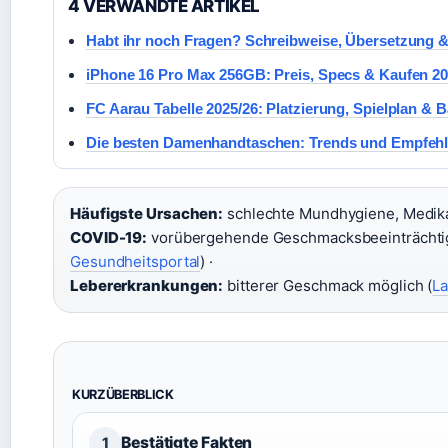
4 VERWANDTE ARTIKEL
Habt ihr noch Fragen? Schreibweise, Übersetzung 
iPhone 16 Pro Max 256GB: Preis, Specs & Kaufen 2
FC Aarau Tabelle 2025/26: Platzierung, Spielplan & 
Die besten Damenhandtaschen: Trends und Empfeh
Häufigste Ursachen:
schlechte Mundhygiene, Medik
COVID-19:
vorübergehende Geschmacksbeeinträchtig
Gesundheitsportal
) ·
Lebererkrankungen:
bitterer Geschmack möglich (
La
KURZÜBERBLICK
Bestätigte Fakten
1