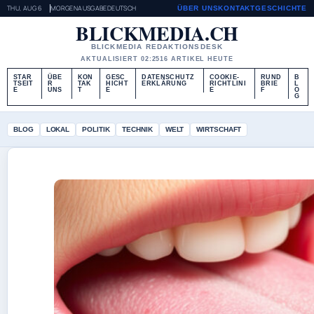
THU, AUG 6
MORGENAUSGABE
DEUTSCH
ÜBER UNS
KONTAKT
GESCHICHTE
BLICKMEDIA.CH
BLICKMEDIA REDAKTIONSDESK
AKTUALISIERT 02:25
16 ARTIKEL HEUTE
STAR
ÜBE
KON
GESC
DATENSCHUTZ
COOKIE-
RUND
B
TSEIT
R
TAK
HICHT
ERKLÄRUNG
RICHTLINI
BRIE
L
E
UNS
T
E
E
F
O
G
BLOG
LOKAL
POLITIK
TECHNIK
WELT
WIRTSCHAFT