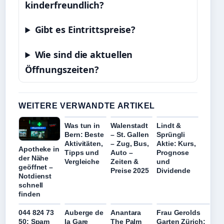
kinderfreundlich?
Gibt es Eintrittspreise?
Wie sind die aktuellen
Öffnungszeiten?
WEITERE VERWANDTE ARTIKEL
Was tun in
Walenstadt
Lindt &
Bern: Beste
– St. Gallen
Sprüngli
Aktivitäten,
– Zug, Bus,
Aktie: Kurs,
Apotheke in
Tipps und
Auto –
Prognose
der Nähe
Vergleiche
Zeiten &
und
geöffnet –
Preise 2025
Dividende
Notdienst
schnell
finden
044 824 73
Auberge de
Anantara
Frau Gerolds
50: Spam
la Gare
The Palm
Garten Zürich: