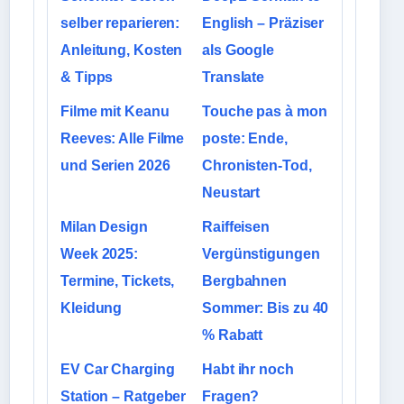
selber reparieren:
English – Präziser
Anleitung, Kosten
als Google
& Tipps
Translate
Filme mit Keanu
Touche pas à mon
Reeves: Alle Filme
poste: Ende,
und Serien 2026
Chronisten-Tod,
Neustart
Milan Design
Raiffeisen
Week 2025:
Vergünstigungen
Termine, Tickets,
Bergbahnen
Kleidung
Sommer: Bis zu 40
% Rabatt
EV Car Charging
Habt ihr noch
Station – Ratgeber
Fragen?