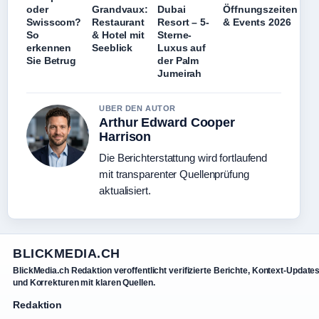
oder
Grandvaux:
Dubai
Öffnungszeiten
Swisscom?
Restaurant
Resort – 5-
& Events 2026
So
& Hotel mit
Sterne-
erkennen
Seeblick
Luxus auf
Sie Betrug
der Palm
Jumeirah
UBER DEN AUTOR
Arthur Edward Cooper
Harrison
Die Berichterstattung wird fortlaufend
mit transparenter Quellenprüfung
aktualisiert.
BLICKMEDIA.CH
BlickMedia.ch Redaktion veroffentlicht verifizierte Berichte, Kontext-Update
und Korrekturen mit klaren Quellen.
Redaktion