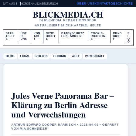
SAT, AUG 8
MORGENAUSGABE
DEUTSCH
ÜBER UNS
KONTAKT
GESCHICHTE
BLICKMEDIA.CH
BLICKMEDIA REDAKTIONSDESK
AKTUALISIERT 07:55
16 ARTIKEL HEUTE
STAR
ÜBE
KON
GESC
DATENSCHUTZ
COOKIE-
RUND
B
TSEIT
R
TAK
HICHT
ERKLÄRUNG
RICHTLINI
BRIE
L
E
UNS
T
E
E
F
O
G
BLOG
LOKAL
POLITIK
TECHNIK
WELT
WIRTSCHAFT
Jules Verne Panorama Bar –
Klärung zu Berlin Adresse
und Verwechslungen
ARTHUR EDWARD COOPER HARRISON • 2026-04-06 • GEPRUFT
VON MIA SCHNEIDER