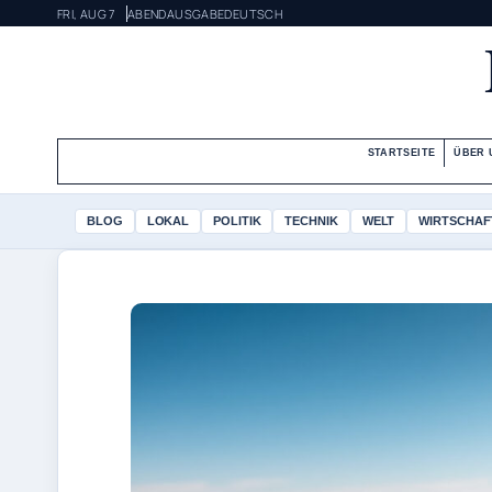
FRI, AUG 7
ABENDAUSGABE
DEUTSCH
STARTSEITE
ÜBER 
BLOG
LOKAL
POLITIK
TECHNIK
WELT
WIRTSCHAF