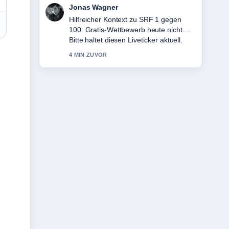
Lena Schmidt
Die Berichterstattung zu Ramadan
2026: Beginn, Ende und Eid al-Fitr wirkt
solide und sehr gut nachvollziehbar.
6 MIN ZUVOR