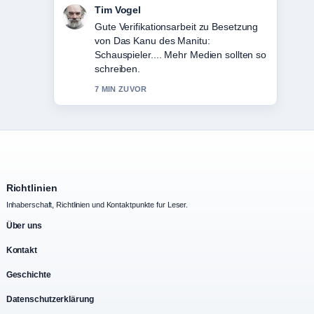
Mila Kruger
Starke Einordnung zu Daniel Day-
Lewis: Karriere, Oscars und Rückzug
–.... Das ist die klarste
Zusammenfassung, die ich heute
gesehen habe.
9 MIN ZUVOR
Richtlinien
Inhaberschaft, Richtlinien und Kontaktpunkte fur Leser.
Über uns
Kontakt
Geschichte
Datenschutzerklärung