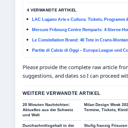
4 VERWANDTE ARTIKEL
LAC Lugano Arte e Cultura: Tickets, Programm 
Mercure Fribourg Centre Remparts: 4-Sterne-Ho
Le Constellation Brand: 40 Tote in Crans-Monta
Partite di Calcio di Oggi – Europa League und C
Please provide the complete raw article from
suggestions, and dates so I can proceed wi
WEITERE VERWANDTE ARTIKEL
20 Minuten Nachrichten:
Milan Design Week 20
Aktuelles aus der Schweiz
Termine, Tickets, Klei
und Welt
Durchschnittsgehalt in der
Stufig fransig Frisuren