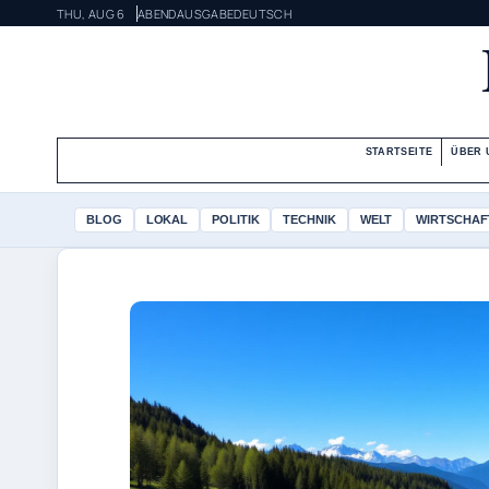
THU, AUG 6
ABENDAUSGABE
DEUTSCH
STARTSEITE
ÜBER 
BLOG
LOKAL
POLITIK
TECHNIK
WELT
WIRTSCHAF