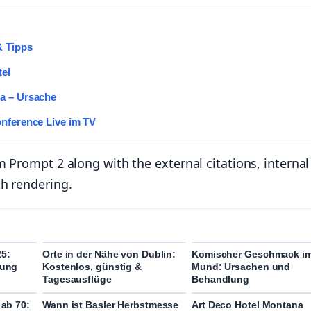
& Tipps
tel
na – Ursache
onference Live im TV
 Prompt 2 along with the external citations, internal 
th rendering.
25:
Orte in der Nähe von Dublin:
Komischer Geschmack i
dung
Kostenlos, günstig &
Mund: Ursachen und
Tagesausflüge
Behandlung
 ab 70:
Wann ist Basler Herbstmesse
Art Deco Hotel Montana