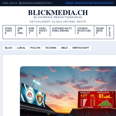
MON, AUG 10
MORGENAUSGABE
DEUTSCH
ÜBER UNS
KONTAKT
GESCHICHTE
BLICKMEDIA.CH
BLICKMEDIA REDAKTIONSDESK
AKTUALISIERT 03:23
16 ARTIKEL HEUTE
STAR
ÜBE
KON
GESC
DATENSCHUTZ
COOKIE-
RUND
B
TSEIT
R
TAK
HICHT
ERKLÄRUNG
RICHTLINI
BRIE
L
E
UNS
T
E
E
F
O
G
BLOG
LOKAL
POLITIK
TECHNIK
WELT
WIRTSCHAFT