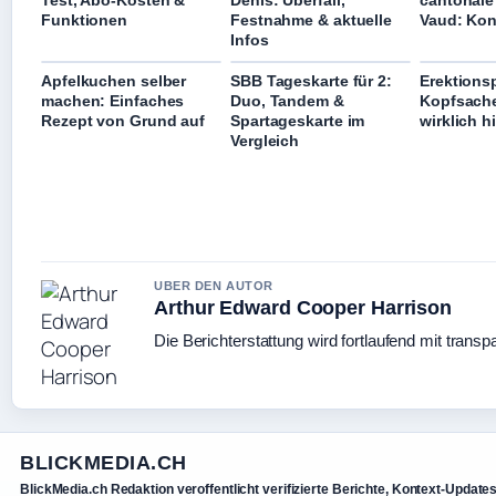
Funktionen
Festnahme & aktuelle
Vaud: Kon
Infos
Apfelkuchen selber
SBB Tageskarte für 2:
Erektions
machen: Einfaches
Duo, Tandem &
Kopfsach
Rezept von Grund auf
Spartageskarte im
wirklich hi
Vergleich
UBER DEN AUTOR
Arthur Edward Cooper Harrison
Die Berichterstattung wird fortlaufend mit transp
BLICKMEDIA.CH
BlickMedia.ch Redaktion veroffentlicht verifizierte Berichte, Kontext-Update