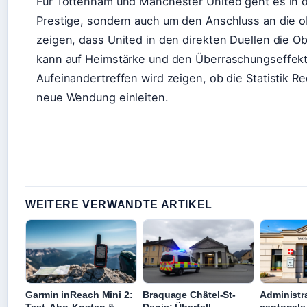
Für Tottenham und Manchester United geht es in d
Prestige, sondern auch um den Anschluss an die o
zeigen, dass United in den direkten Duellen die 
kann auf Heimstärke und den Überraschungseffek
Aufeinandertreffen wird zeigen, ob die Statistik Re
neue Wendung einleiten.
WEITERE VERWANDTE ARTIKEL
Garmin inReach Mini 2:
Braquage Châtel-St-
Administr
Test, Abo-Kosten &
Denis: Überfall,
cantonale