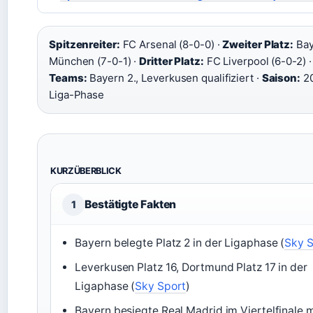
Spitzenreiter:
FC Arsenal (8-0-0) ·
Zweiter Platz:
Bay
München (7-0-1) ·
Dritter Platz:
FC Liverpool (6-0-2) 
Teams:
Bayern 2., Leverkusen qualifiziert ·
Saison:
20
Liga-Phase
KURZÜBERBLICK
Bestätigte Fakten
1
Bayern belegte Platz 2 in der Ligaphase (
Sky S
Leverkusen Platz 16, Dortmund Platz 17 in der
Ligaphase (
Sky Sport
)
Bayern besiegte Real Madrid im Viertelfinale m