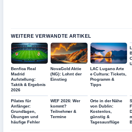
WEITERE VERWANDTE ARTIKEL
L
B
C
U
Benfica Real
NovaGold Aktie
LAC Lugano Arte
Madrid
(NG): Lohnt der
e Cultura: Tickets,
Aufstellung:
Einstieg
Programm &
Taktik & Ergebnis
Tipps
2026
Pilates für
WEF 2026: Wer
Orte in der Nähe
S
Anfänger:
kommt?
von Dublin:
F
Grundlagen,
Teilnehmer &
Kostenlos,
D
Übungen und
Termine
günstig &
m
häufige Fehler
Tagesausflüge
B