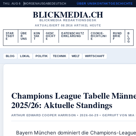
ÜBER UNS
KONTAKT
GESCHICHTE
THU, AUG 6
MORGENAUSGABE
DEUTSCH
BLICKMEDIA.CH
BLICKMEDIA REDAKTIONSDESK
AKTUALISIERT 08:39
16 ARTIKEL HEUTE
STAR
ÜBE
KON
GESC
DATENSCHUTZ
COOKIE-
RUND
B
TSEIT
R
TAK
HICHT
ERKLÄRUNG
RICHTLINI
BRIE
L
E
UNS
T
E
E
F
O
G
BLOG
LOKAL
POLITIK
TECHNIK
WELT
WIRTSCHAFT
Champions League Tabelle Männ
2025/26: Aktuelle Standings
ARTHUR EDWARD COOPER HARRISON • 2026-04-29 • GEPRUFT VON MIA
Bayern München dominiert die Champions-League